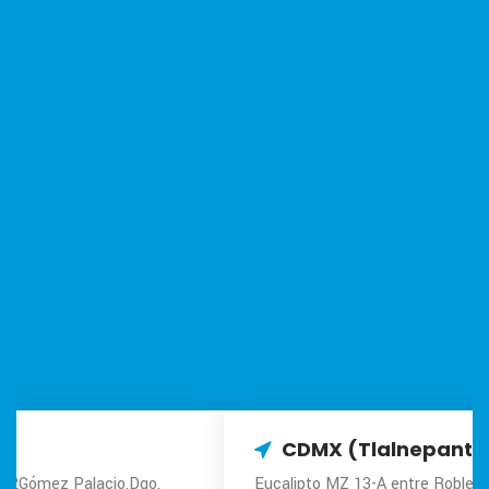
CDMX (Tlalnepantla)
Eucalipto MZ 13-A entre Roble y Ciprés, Col. Industrial