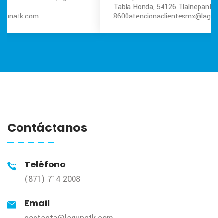
Tabla Honda, 54126 Tlalnepantla, Mex.
Tel. (55) 5039
8600
atencionaclientesmx@lagunatk.com
Contáctanos
Teléfono
(871) 714 2008
Email
contacto@lagunatk.com