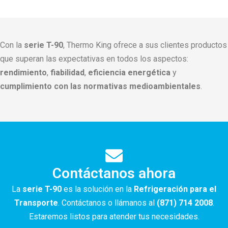
Con la
serie T-90
, Thermo King ofrece a sus clientes productos
que superan las expectativas en todos los aspectos:
rendimiento
,
fiabilidad
,
eficiencia energética
y
cumplimiento con las normativas medioambientales
.
Contáctanos ahora
La
serie T-90
es la solución en la
Refrigeración para el
Transporte
. Contáctanos o llámanos al
(871) 714 2008
.
Estaremos listos para atender tus necesidades.