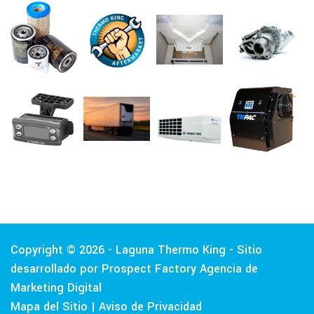
Copyright © 2026 - Laguna Thermo King - Sitio
desarrollado por Prospect Factory
Agencia de
Marketing Digital
Mapa del Sitio
|
Aviso de Privacidad